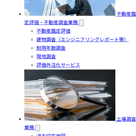
不動産鑑
定評価・不動産調査業務
不動産鑑定評価
建物調査（エンジニアリングレポート等）
耐用年数調査
現地調査
評価外注化サービス
土壌調査
業務