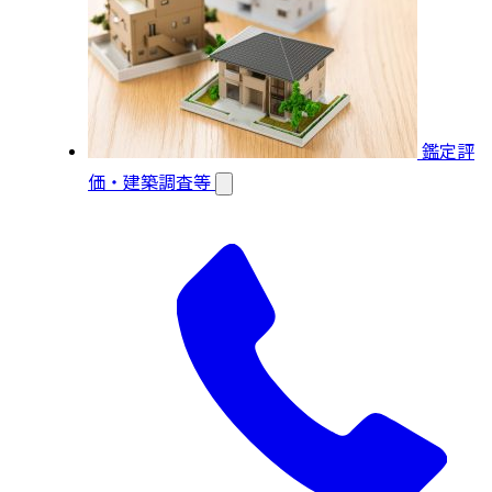
鑑定評
価・建築調査等