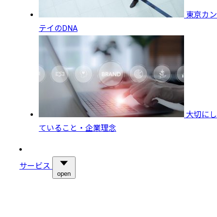
東京カン
テイのDNA
大切にし
ていること・企業理念
サービス
open