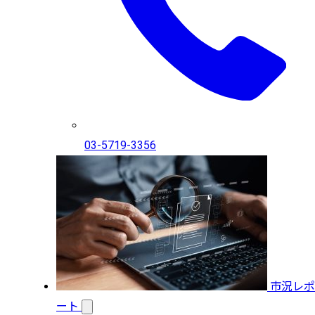
03-5719-3356
市況レポ
ート