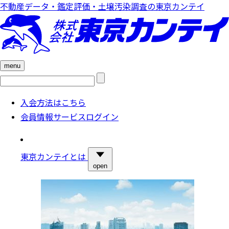
不動産データ・鑑定評価・土壌汚染調査の東京カンテイ
menu
検
索:
入会方法はこちら
会員情報サービスログイン
東京カンテイとは
open