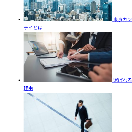
東京カン
テイとは
選ばれる
理由