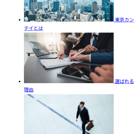
東京カン
テイとは
選ばれる
理由