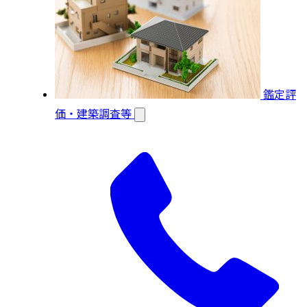
鑑定評
価・建築調査等