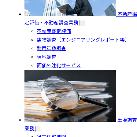
不動産鑑
定評価・不動産調査業務
不動産鑑定評価
建物調査（エンジニアリングレポート等）
耐用年数調査
現地調査
評価外注化サービス
土壌調査
業務