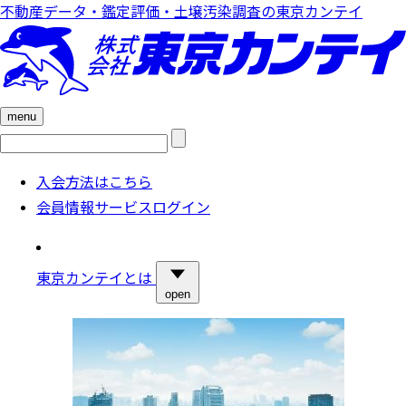
不動産データ・鑑定評価・土壌汚染調査の東京カンテイ
menu
検
索:
入会方法はこちら
会員情報サービスログイン
東京カンテイとは
open