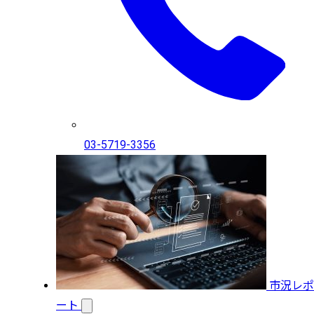
03-5719-3356
市況レポ
ート