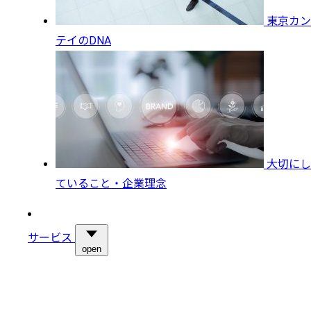
東京カン
テイのDNA
大切にし
ていること・企業理念
サービス
open