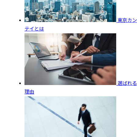
東京カン
テイとは
選ばれる
理由