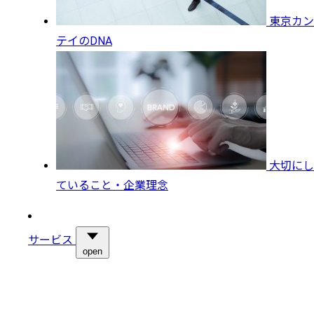
東京カン
テイのDNA
大切にし
ていること・企業理念
サービス
open