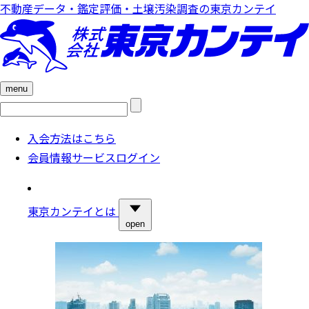
不動産データ・鑑定評価・土壌汚染調査の東京カンテイ
menu
検
索:
入会方法はこちら
会員情報サービスログイン
東京カンテイとは
open