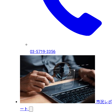
03-5719-3356
市況レポ
ート