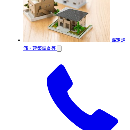
鑑定評
価・建築調査等