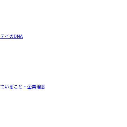
テイのDNA
ていること・企業理念