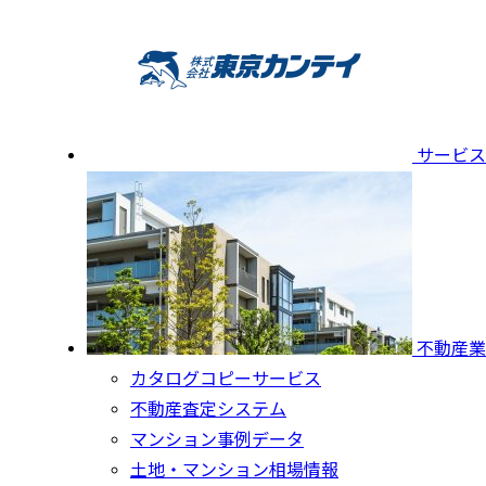
サービス
不動産業
カタログコピーサービス
不動産査定システム
マンション事例データ
土地・マンション相場情報