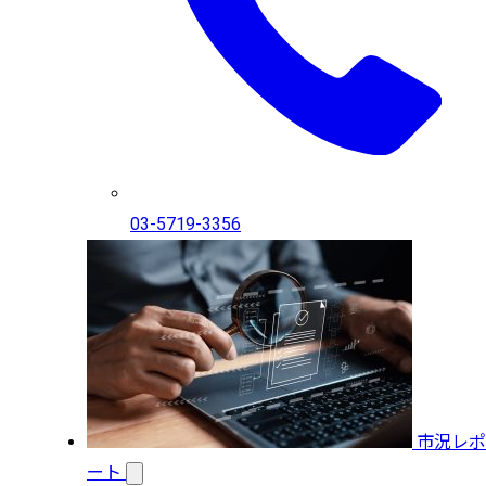
03-5719-3356
市況レポ
ート