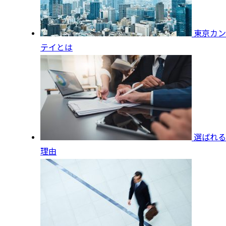
東京カン
テイとは
選ばれる
理由