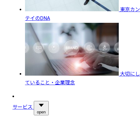
東京カン
テイのDNA
大切にし
ていること・企業理念
サービス
open