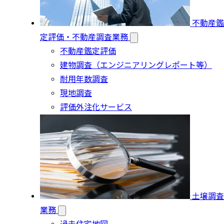
不動産鑑
定評価・不動産調査業務
不動産鑑定評価
建物調査（エンジニアリングレポート等）
耐用年数調査
現地調査
評価外注化サービス
土壌調査
業務