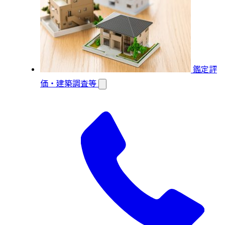
鑑定評
価・建築調査等