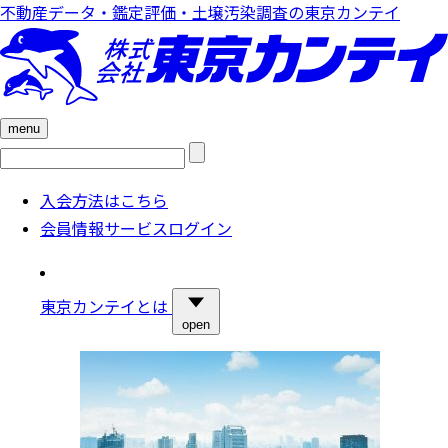
不動産データ・鑑定評価・土壌汚染調査の東京カンテイ
menu
検
索:
入会方法はこちら
会員情報サービスログイン
東京カンテイとは
open