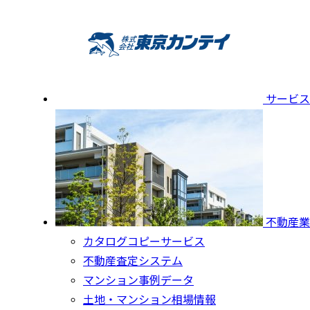
サービス
不動産業
カタログコピーサービス
不動産査定システム
マンション事例データ
土地・マンション相場情報