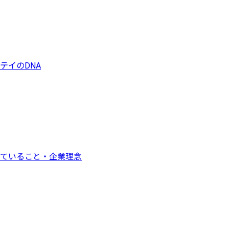
テイのDNA
ていること・企業理念