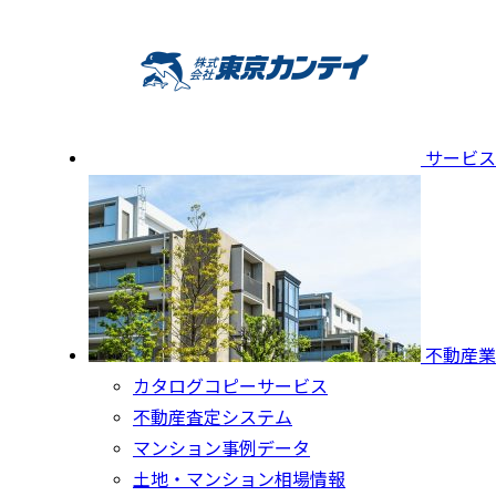
サービス
不動産業
カタログコピーサービス
不動産査定システム
マンション事例データ
土地・マンション相場情報