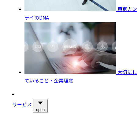
東京カン
テイのDNA
大切にし
ていること・企業理念
サービス
open