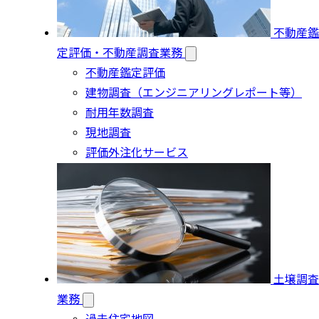
不動産鑑
定評価・不動産調査業務
不動産鑑定評価
建物調査（エンジニアリングレポート等）
耐用年数調査
現地調査
評価外注化サービス
土壌調査
業務