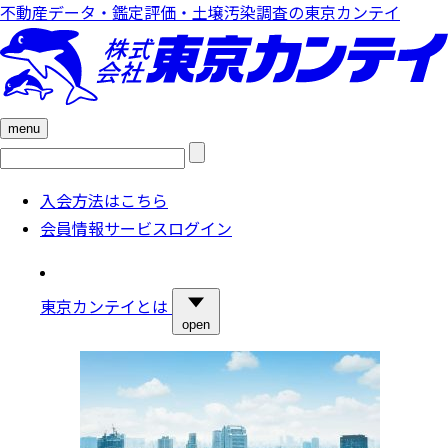
不動産データ・鑑定評価・土壌汚染調査の東京カンテイ
menu
検
索:
入会方法はこちら
会員情報サービスログイン
東京カンテイとは
open