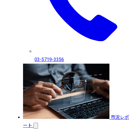
03-5719-3356
市況レポ
ート