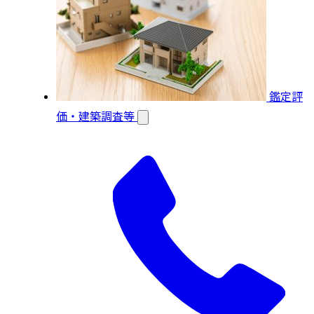
鑑定評
価・建築調査等