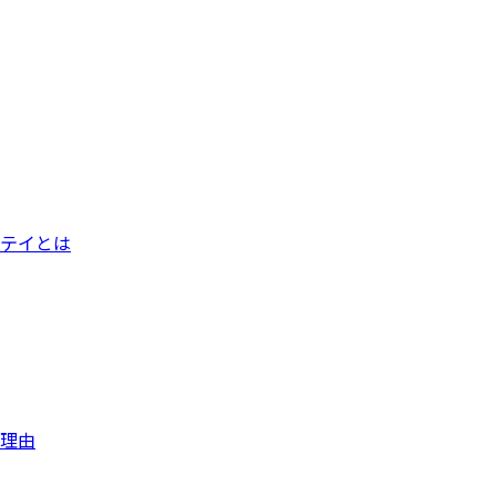
テイとは
理由