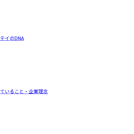
テイのDNA
ていること・企業理念