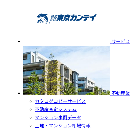
サービス
不動産業
カタログコピーサービス
不動産査定システム
マンション事例データ
土地・マンション相場情報