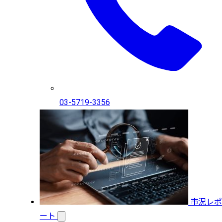
03-5719-3356
市況レポ
ート