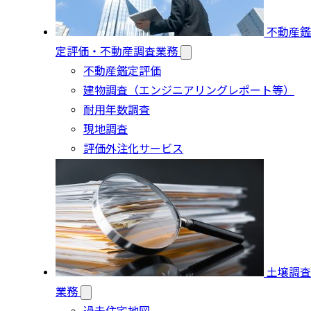
不動産鑑
定評価・不動産調査業務
不動産鑑定評価
建物調査（エンジニアリングレポート等）
耐用年数調査
現地調査
評価外注化サービス
土壌調査
業務