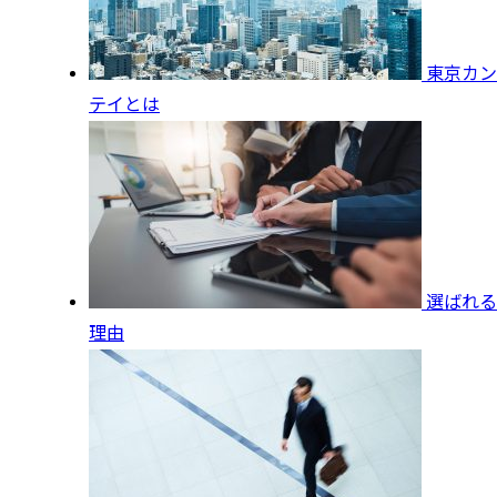
東京カン
テイとは
選ばれる
理由