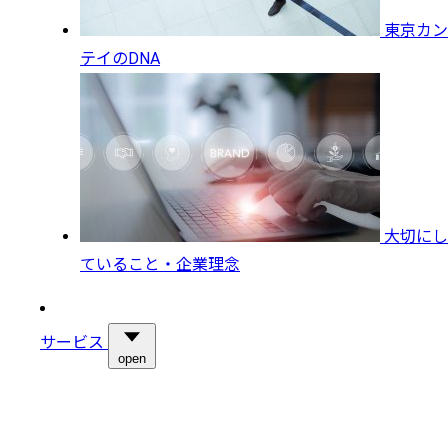
東京カン
テイのDNA
大切にし
ていること・企業理念
サービス
open