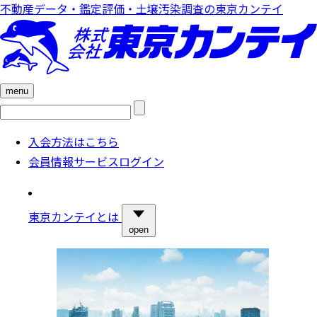
不動産データ・鑑定評価・土壌汚染調査の東京カンテイ
menu
検
索:
入会方法はこちら
会員情報サービスログイン
東京カンテイとは
open