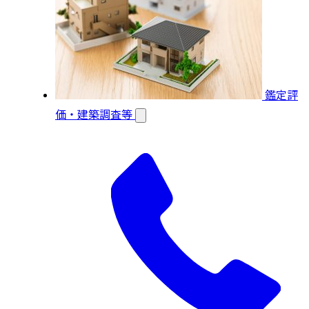
鑑定評
価・建築調査等