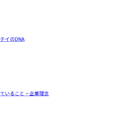
テイのDNA
ていること・企業理念