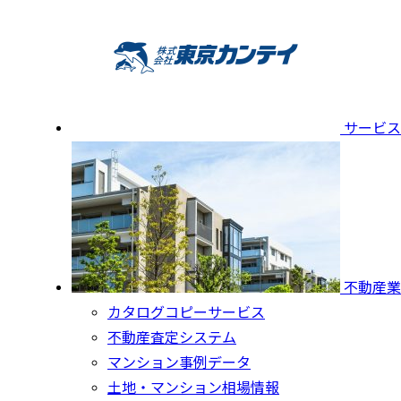
サービス
不動産業
カタログコピーサービス
不動産査定システム
マンション事例データ
土地・マンション相場情報