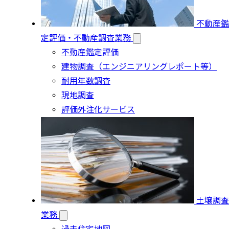
不動産鑑
定評価・不動産調査業務
不動産鑑定評価
建物調査（エンジニアリングレポート等）
耐用年数調査
現地調査
評価外注化サービス
土壌調査
業務