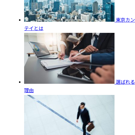
東京カン
テイとは
選ばれる
理由