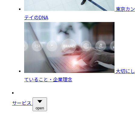
東京カン
テイのDNA
大切にし
ていること・企業理念
サービス
open