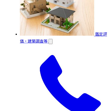
鑑定評
価・建築調査等