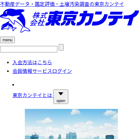
不動産データ・鑑定評価・土壌汚染調査の東京カンテイ
menu
検
索:
入会方法はこちら
会員情報サービスログイン
東京カンテイとは
open