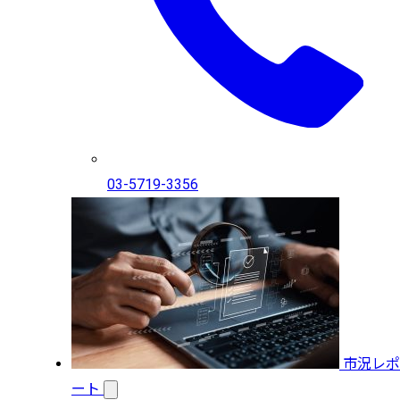
03-5719-3356
市況レポ
ート