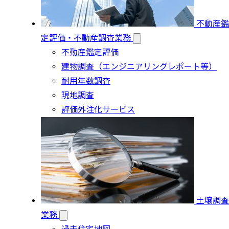
不動産鑑
定評価・不動産調査業務
不動産鑑定評価
建物調査（エンジニアリングレポート等）
耐用年数調査
現地調査
評価外注化サービス
土壌調査
業務