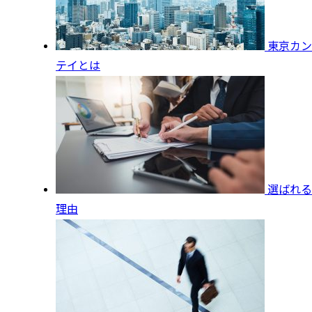
東京カン
テイとは
選ばれる
理由