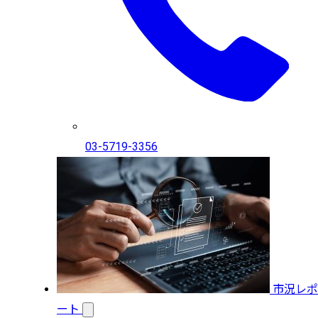
03-5719-3356
市況レポ
ート