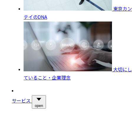
東京カン
テイのDNA
大切にし
ていること・企業理念
サービス
open