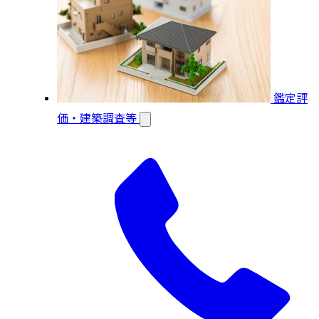
鑑定評
価・建築調査等