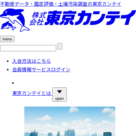
不動産データ・鑑定評価・土壌汚染調査の東京カンテイ
menu
検
索:
入会方法はこちら
会員情報サービスログイン
東京カンテイとは
open